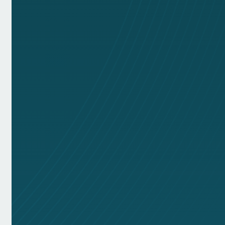
25
+
Jahre
Erfahrung
9
Mitarbeiter
IT-Beratung
IT-Infrastruktur
Cloud-Lösungen
IT-Sicherheit
24/7 Support
Wartungsverträge