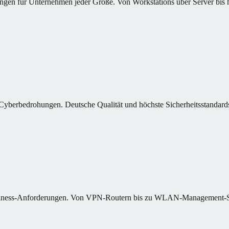
gen für Unternehmen jeder Größe. Von Workstations über Server bis 
Cyberbedrohungen. Deutsche Qualität und höchste Sicherheitsstandard
usiness-Anforderungen. Von VPN-Routern bis zu WLAN-Management-