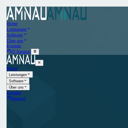
Home
Leistungen
Software
Über uns
Kontakt
IT-Support
Home
Leistungen
Software
Über uns
Kontakt
Support